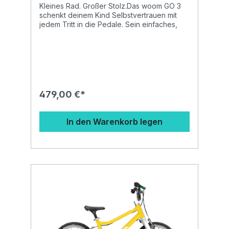
Kleines Rad. Großer Stolz.Das woom GO 3
schenkt deinem Kind Selbstvertrauen mit
jedem Tritt in die Pedale. Sein einfaches,
sicheres Handling und die vielen
durchdachten Features helfen ihm dabei,
das Kurvenfahren und Bremsen nach und
nach zu meistern wie ein Profi. Das stolze
Lächeln in seinem Gesicht?
Unbezahlbar. Rahmenleichtes, hochwertig
verarbeitetes AA-6061-Aluminium16″-
479,00 €*
Laufradgrößegutmütiges Fahrverhalten:
tiefer Einstieg, sehr niedrige Sitzposition,
langer Radstand und fehlerverzeihende
In den Warenkorb legen
Lenkgeometrie sorgen für Stabilität sowie
gute Balance und viel
FahrspaßLaufradsuperleichte Felgen aus
Aluminiumleichte Alu-Naben mit gedichteten
LagernEin- und Ausbau mit 5-mm-
Innensechskantschlüssel16 leichte, extra
robuste Niro-Speichen, gekreuzt
eingespeichtGabelleichte Unicrown-Gabel
aus Aluminium1″-Schaftgroßzügiger Nachlauf
für gutmütiges LenkverhaltenReifen16 × 1,4″
Schwalbe Little Joehochwertige, sehr
leichte Reifen mit geringem Rollwiderstand