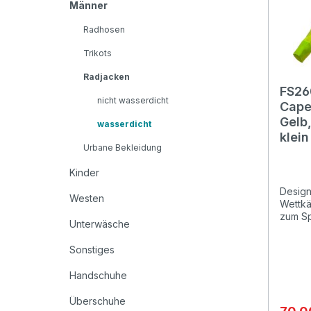
Männer
Radhosen
Trikots
Radjacken
FS26
nicht wasserdicht
Cape 
Gelb
wasserdicht
klei
Urbane Bekleidung
Kinder
Design
Westen
Wettkä
zum Sp
Unterwäsche
diese 
absolut
Sonstiges
und ko
deiner
Handschuhe
werde
Materi
Überschuhe
und at