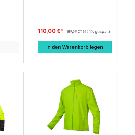
Jacke mit
unserer wasserdichten Jacke ist in
hell30™DR
neuen, frischen Farben erhältlich.
 einer
Das Exoshell20 Gewebe macht
htung,
diese Jacke zu einer großartigen
esten
Performance Jacke und die
ib
zahlreichen Features sorgen für
110,00 €*
189,99 €*
(42.1% gespart)
wenn du
Fahrspaß bei jedem
k der
Wetter.Funktioneller Schutz bei
aktivität
RegenwetterDas simple Design der
In den Warenkorb legen
ptionen,
SingleTrack Jacke soll nicht über
ngen und
ihre zahlreichen Features
Front-
hinwegtäuschen. Die Kapuze bietet
mpatible
einen guten Regenschutz, in der
rung
Brusttasche lassen sich zahlreiche
d
Wertsachen verstauen und auch die
end
beiden Fronttaschen bieten
tz für
zusätzlichen Stauraum. Hinzu
hre
kommen noch zwei große
en, dass
Lüftungsschlitze und - jetzt neu für
2021 - auch ein wasserabweisender
 ist,
Frontreißverschluss. Ab jetzt gibt es
keine Ausreden mehr, nicht im
kmale We
Regen zu fahren!Exoshell20™Dank
c Fleece
des äußerst weichen Außenmaterials
und der feinen Innenschicht mit