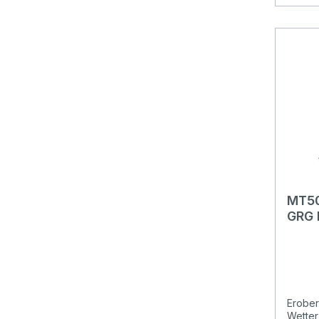
MT50
GRG
Erober
Wetter