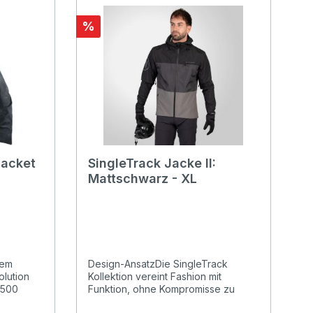
Funktionalität für jedes Wetter
ngen für
%
sformRela
Jacket
SingleTrack Jacke II:
Mattschwarz - XL
dem
Design-AnsatzDie SingleTrack
olution
Kollektion vereint Fashion mit
T500
Funktion, ohne Kompromisse zu
och mehr
machen. Die aktuelle Version