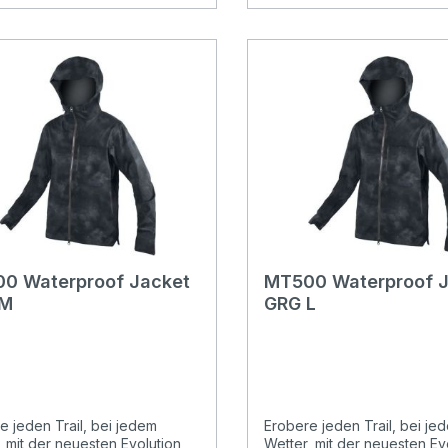
SturmlascheZusammenfaltb
Kapuze mit verstecktem
VerstellsystemBrust- und F
mit Reißverschluss3-in-1-
Funktionalität für jedes Wet
0 Waterproof Jacket
MT500 Waterproof 
 M
GRG L
e jeden Trail, bei jedem
Erobere jeden Trail, bei je
, mit der neuesten Evolution
Wetter, mit der neuesten Ev