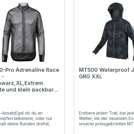
Reißverschluss an der
nalität für jedes Wetter
BrusttascheBelüftungsöffnu
TemperaturregulierungPas
xed Fit: lockere Passform
0-Pro Adrenaline Race
MT500 Waterproof 
 -
GRG XXL
chwarz,XL,Extrem
hte und klein packbare
njacke
-AnsatzEgal ob du an
Erobere jeden Trail, bei je
mpfen teilnimmst, oder nur
Wetter, mit der neuesten Ev
aß deine Runden drehst,
unserer preisgekrönten M
wasserdichte Jacke ist ein
Jacke. Neu gestaltet für n