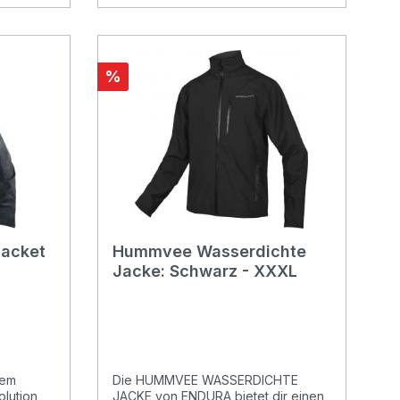
are
ronttasche
%
ter
Jacket
Hummvee Wasserdichte
Jacke: Schwarz - XXXL
dem
Die HUMMVEE WASSERDICHTE
olution
JACKE von ENDURA bietet dir einen