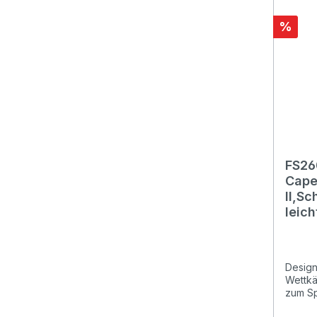
Funktio
%
FS26
Cape
II,S
leic
Rege
Design
Wettkä
zum Sp
diese 