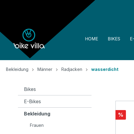
springen
Zur Hauptnavigation springen
HOME
BIKES
E
Bekleidung
Männer
Radjacken
wasserdicht
Bikes
E-Bikes
Bekleidung
%
Frauen