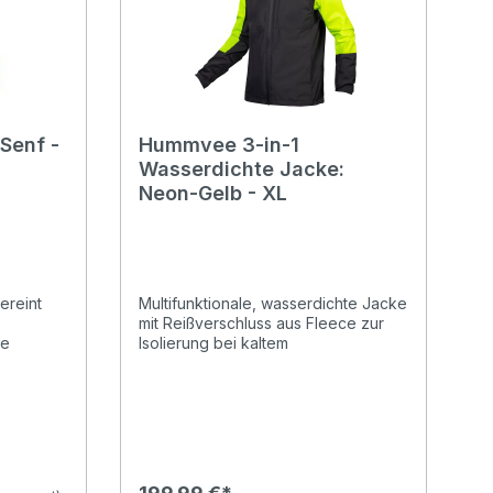
 Senf -
Hummvee 3-in-1
Wasserdichte Jacke:
Neon-Gelb - XL
ereint
Multifunktionale, wasserdichte Jacke
mit Reißverschluss aus Fleece zur
ie
Isolierung bei kaltem
WetterWasserdichtes,
neuen,
atmungsaktives 2,5-Lagen-Material
Das
mit vollständig versiegelter
diese
NahtkonstruktionPFC-freies,
langlebiges, nicht toxisches,
e
wasserabweisendes FinishDie
n für
abnehmbare Fleecejacke mit