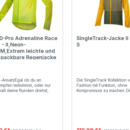
0-Pro Adrenaline Race
SingleTrack-Jacke II
- II,Neon-
S
,M,Extrem leichte und
n packbare Regenjacke
-AnsatzEgal ob du an
Die SingleTrack Kollektion v
mpfen teilnimmst, oder nur
Fashion mit Funktion, ohne
aß deine Runden drehst,
Kompromisse zu machen. D
wasserdichte Jacke ist ein
aktuelle Version unserer
es Must-have. Sie ist so leicht
wasserdichten Jacke ist in 
mpakt, dass sie problemlos in
frischen Farben erhältlich. 
 Rückentasche verstaut
Exoshell20 Gewebe macht 
n kann.ExoShell20ST™
Jacke zu einer großartigen
alLeicht, kompakt, wasserdicht
Performance Jacke und di
mungsaktiv - unser
zahlreichen Features sorge