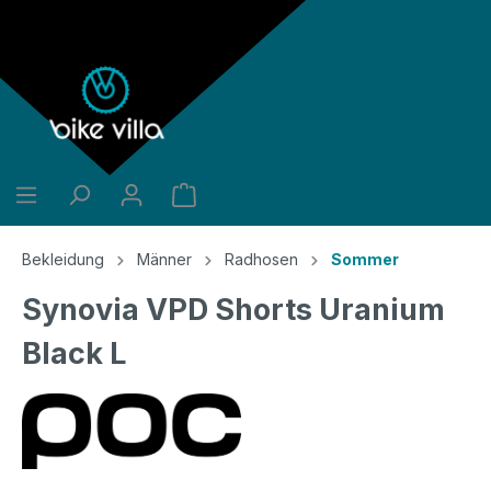
alt springen
Bekleidung
Männer
Radhosen
Sommer
Synovia VPD Shorts Uranium
Black L