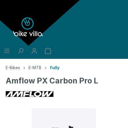
alt springen
E-Bikes
E-MTB
Fully
Amflow PX Carbon Pro L
Bildergalerie überspringen