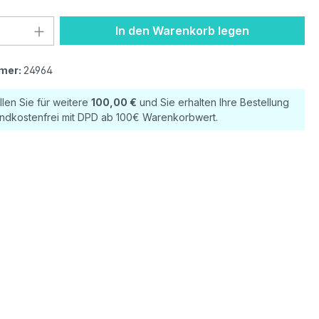
 Anzahl: Gib den gewünschten Wert ein 
In den Warenkorb legen
mer:
24964
llen Sie für weitere
100,00 €
und Sie erhalten Ihre Bestellung
ndkostenfrei mit DPD ab 100€ Warenkorbwert.