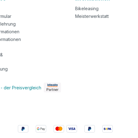
Bikeleasing
rmular
Meisterwerkstatt
lehrung
rmationen
ormationen
 &
tung