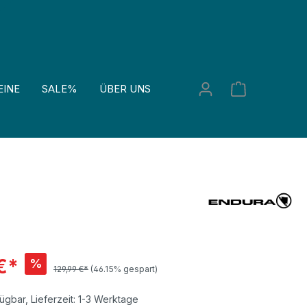
EINE
SALE%
ÜBER UNS
€*
%
129,99 €*
(46.15% gespart)
ügbar, Lieferzeit: 1-3 Werktage