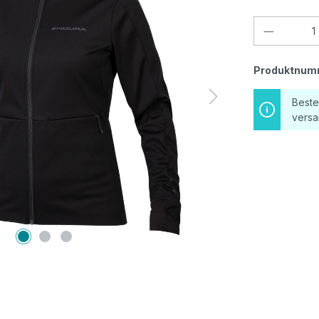
Produkt
Produktnum
Beste
versa