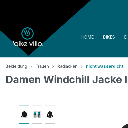
springen
Zur Hauptnavigation springen
HOME
BIKES
E
Bekleidung
Frauen
Radjacken
nicht wasserdicht
Damen Windchill Jacke 
Bildergalerie überspringen