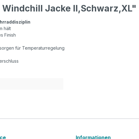
Windchill Jacke II,Schwarz,XL"
hrraddisziplin
m hält
s Finish
 sorgen für Temperaturregelung
erschluss
ice
Informationen