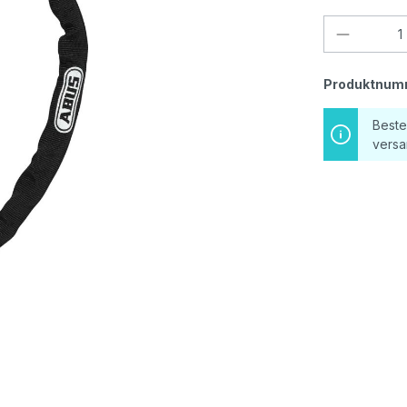
Produkt
Produktnum
Beste
versa