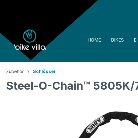
springen
Zur Hauptnavigation springen
HOME
BIKES
E
Zubehör
Schlösser
Steel-O-Chain™ 5805K/7
Bildergalerie überspringen