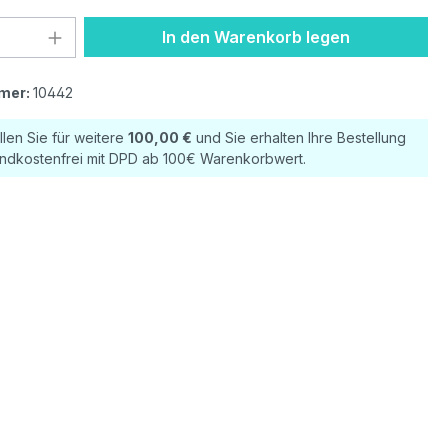
 Anzahl: Gib den gewünschten Wert ein 
In den Warenkorb legen
mer:
10442
llen Sie für weitere
100,00 €
und Sie erhalten Ihre Bestellung
ndkostenfrei mit DPD ab 100€ Warenkorbwert.