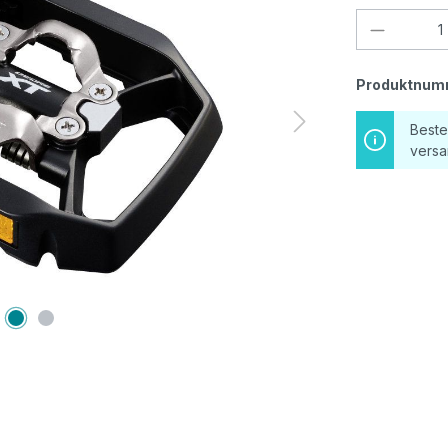
Produkt
Produktnum
Beste
versa