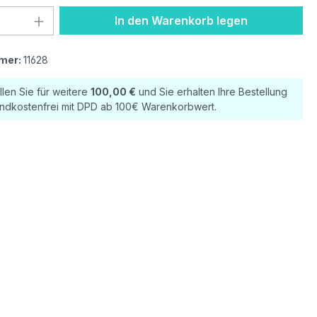
 Anzahl: Gib den gewünschten Wert ein 
In den Warenkorb legen
mer:
11628
llen Sie für weitere
100,00 €
und Sie erhalten Ihre Bestellung
ndkostenfrei mit DPD ab 100€ Warenkorbwert.