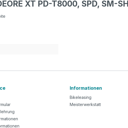
 DEORE XT PD-T8000, SPD, SM-SH
ite
ice
Informationen
Bikeleasing
rmular
Meisterwerkstatt
lehrung
rmationen
ormationen