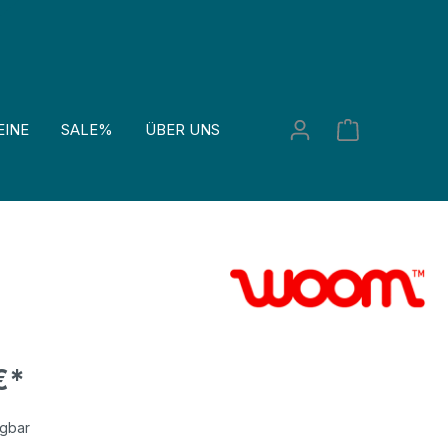
EINE
SALE%
ÜBER UNS
€*
ügbar