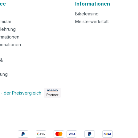
ice
Informationen
Bikeleasing
rmular
Meisterwerkstatt
lehrung
rmationen
ormationen
 &
tung