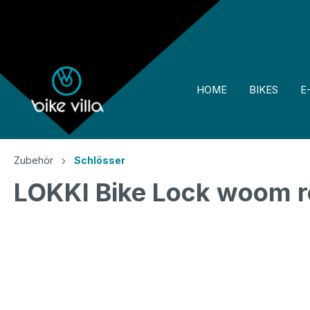
springen
Zur Hauptnavigation springen
HOME
BIKES
E
Zubehör
Schlösser
LOKKI Bike Lock woom 
Bildergalerie überspringen