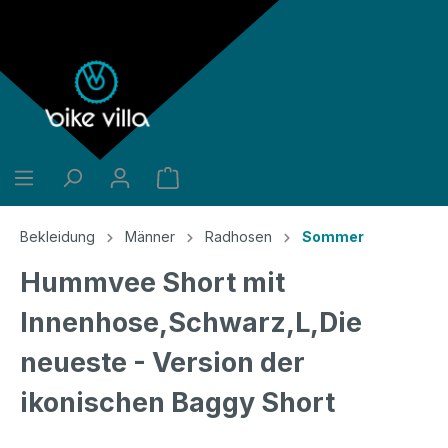
alt springen
Bekleidung
Männer
Radhosen
Sommer
Hummvee Short mit
Innenhose,Schwarz,L,Die
neueste - Version der
ikonischen Baggy Short