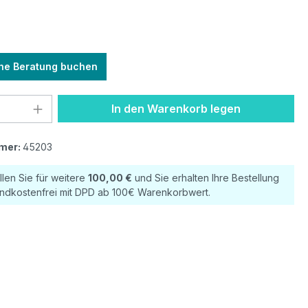
he Beratung buchen
 Anzahl: Gib den gewünschten Wert ein 
In den Warenkorb legen
mer:
45203
llen Sie für weitere
100,00 €
und Sie erhalten Ihre Bestellung
ndkostenfrei mit DPD ab 100€ Warenkorbwert.