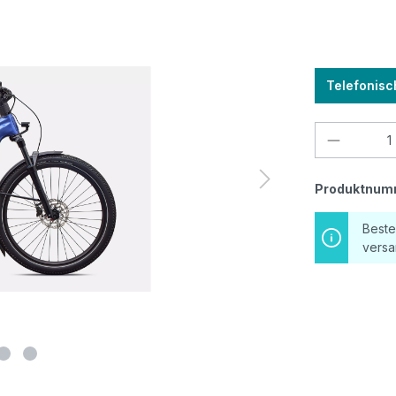
Telefonisc
Produkt
Produktnum
Beste
versa