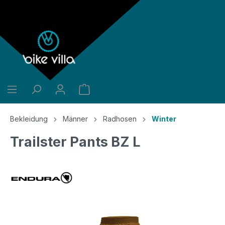
alt springen
Bekleidung
Männer
Radhosen
Winter
Trailster Pants BZ L
Bildergalerie überspringen