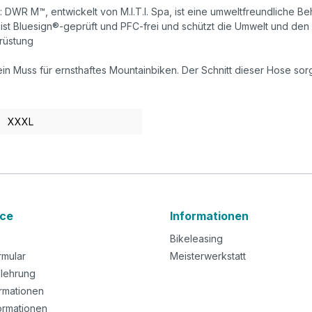
WR M™, entwickelt von M.I.T.I. Spa, ist eine umweltfreundliche B
e ist Bluesign®-geprüft und PFC-frei und schützt die Umwelt und den 
rüstung
in Muss für ernsthaftes Mountainbiken. Der Schnitt dieser Hose sor
XXXL
ice
Informationen
Bikeleasing
rmular
Meisterwerkstatt
lehrung
rmationen
ormationen