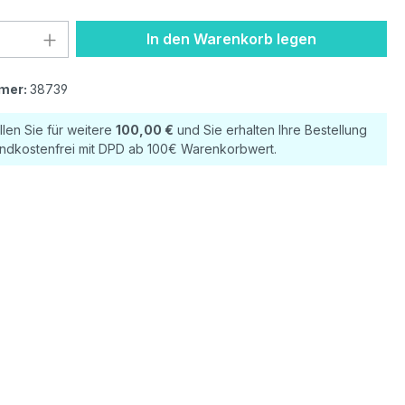
 Anzahl: Gib den gewünschten Wert ein 
In den Warenkorb legen
mer:
38739
llen Sie für weitere
100,00 €
und Sie erhalten Ihre Bestellung
ndkostenfrei mit DPD ab 100€ Warenkorbwert.