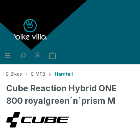
alt springen
E-Bikes
E-MTB
Hardtail
Cube Reaction Hybrid ONE
800 royalgreen´n´prism M