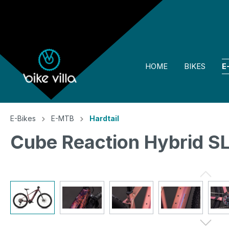
springen
Zur Hauptnavigation springen
HOME
BIKES
E
E-Bikes
E-MTB
Hardtail
Cube Reaction Hybrid SL
Bildergalerie überspringen