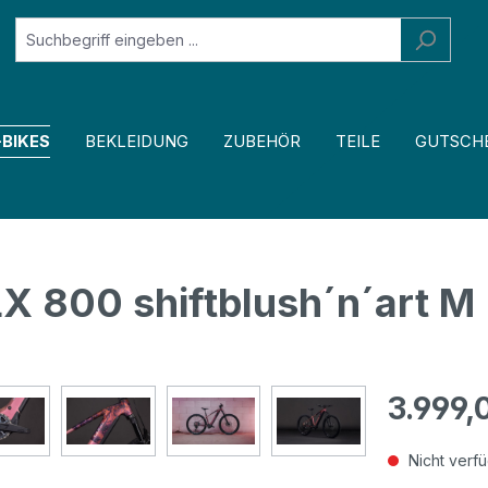
-BIKES
BEKLEIDUNG
ZUBEHÖR
TEILE
GUTSCH
X 800 shiftblush´n´art M
3.999,
Nicht verf