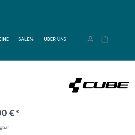
EINE
SALE%
ÜBER UNS
00 €*
ügbar