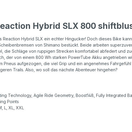
action Hybrid SLX 800 shiftblu
t das Reaction Hybrid SLX ein echter Hingucker! Doch dieses Bike kan
heibenbremsen von Shimano bestückt. Beide arbeiten superzuverlä
bel, die Schläge von ruppigen Strecken komfortabel abfedert und zu
, der von einem 800 Wh starken PowerTube Akku angetrieben wird 
 Pneus aufgezogen, die viel Grip und ein angenehmes Fahrgefühl au
igeren Trails. Also, wo soll das nächste Abenteuer hingehen?
sting Technology, Agile Ride Geometry, Boost148, Fully Integrated B
ing Points
 M, L, XL, XXL